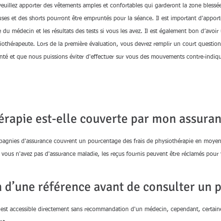
veuillez apporter des vêtements amples et confortables qui garderont la zone blessé
ouses et des shorts pourront être empruntés pour la séance. Il est important d'appor
du médecin et les résultats des tests si vous les avez. Il est également bon d’avoi
iothérapeute. Lors de la première évaluation, vous devrez remplir un court questi
té et que nous puissions éviter d'effectuer sur vous des mouvements contre-indiqué
érapie est-elle couverte par mon assuran
pagnies d'assurance couvrent un pourcentage des frais de physiothérapie en moyenne
 vous n'avez pas d'assurance maladie, les reçus fournis peuvent être réclamés pour 
n d’une référence avant de consulter un 
 est accessible directement sans recommandation d'un médecin, cependant, certai