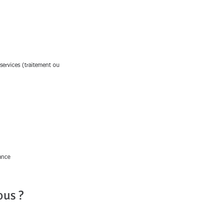
services (traitement ou
ance
ous ?